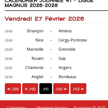
CALENDRIER JOURNÉE 41 - LIGUE
MAGNUS 2025-2026
Vendredi 27 Février 2026
Briançon
-
Amiens
20:00
Nice
-
Cergy-Pontoise
20:00
Marseille
-
Grenoble
20:00
Rouen
-
Gap
20:00
Chamonix
-
Angers
20:05
Anglet
-
Bordeaux
20:30
J39
J40
J41
J42
J43
Calendrier
Mentions légales
Pucknews © 2025