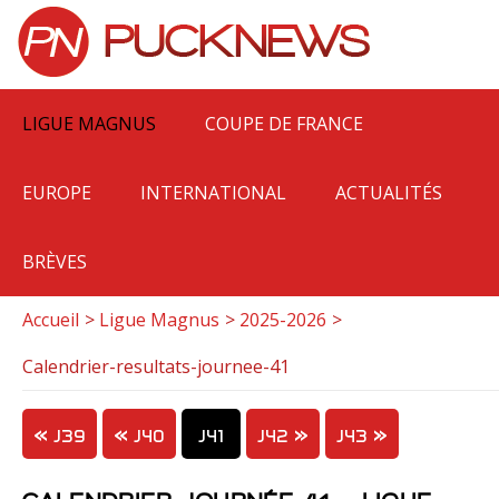
LIGUE MAGNUS
COUPE DE FRANCE
EUROPE
INTERNATIONAL
ACTUALITÉS
BRÈVES
Accueil
Ligue Magnus
2025-2026
Calendrier-resultats-journee-41
J39
J40
J41
J42
J43