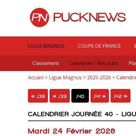
LIGUE MAGNUS
COUPE DE FRANCE
Classement
Calendrier / Résultats
Pla
Accueil
Ligue Magnus
2025-2026
Calendri
J38
J39
J40
J41
J42
CALENDRIER JOURNÉE 40 - LIG
Mardi 24 Février 2026