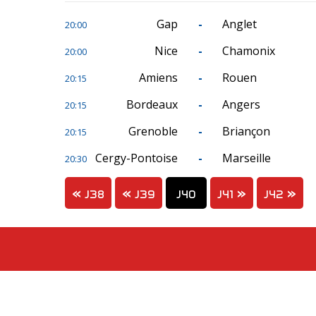
Gap
-
Anglet
20:00
Nice
-
Chamonix
20:00
Amiens
-
Rouen
20:15
Bordeaux
-
Angers
20:15
Grenoble
-
Briançon
20:15
Cergy-Pontoise
-
Marseille
20:30
J38
J39
J40
J41
J42