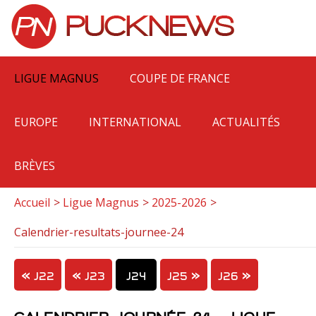
LIGUE MAGNUS
COUPE DE FRANCE
EUROPE
INTERNATIONAL
ACTUALITÉS
BRÈVES
Accueil
Ligue Magnus
2025-2026
Calendrier-resultats-journee-24
J22
J23
J24
J25
J26