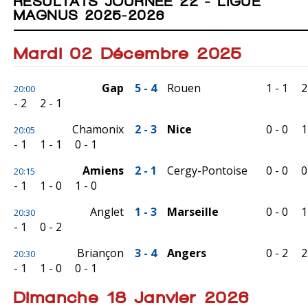
RÉSULTATS JOURNÉE 22 - LIGUE
MAGNUS 2025-2026
Mardi 02 Décembre 2025
Gap
5 - 4
Rouen
1 - 1
2
20:00
- 2
2 - 1
Chamonix
2 - 3
Nice
0 - 0
1
20:05
- 1
1 - 1
0 - 1
Amiens
2 - 1
Cergy-Pontoise
0 - 0
0
20:15
- 1
1 - 0
1 - 0
Anglet
1 - 3
Marseille
0 - 0
1
20:30
- 1
0 - 2
Briançon
3 - 4
Angers
0 - 2
2
20:30
- 1
1 - 0
0 - 1
Dimanche 18 Janvier 2026