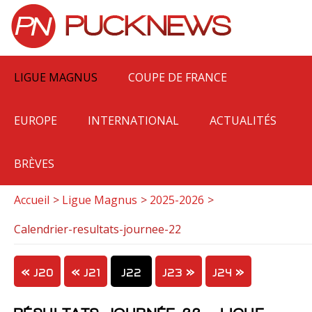
LIGUE MAGNUS
COUPE DE FRANCE
EUROPE
INTERNATIONAL
ACTUALITÉS
BRÈVES
Accueil
Ligue Magnus
2025-2026
Calendrier-resultats-journee-22
J20
J21
J22
J23
J24