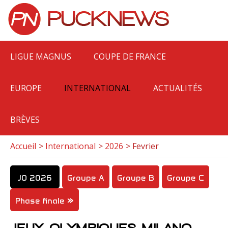
LIGUE MAGNUS
COUPE DE FRANCE
EUROPE
INTERNATIONAL
ACTUALITÉS
BRÈVES
Accueil
International
2026
Fevrier
JO 2026
Groupe A
Groupe B
Groupe C
Phase finale
JEUX OLYMPIQUES MILANO