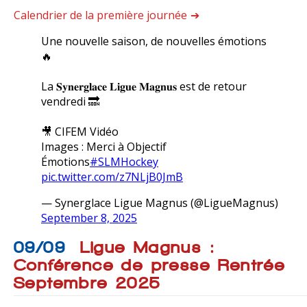
Calendrier de la première journée
Une nouvelle saison, de nouvelles émotions
🔥
La 𝐒𝐲𝐧𝐞𝐫𝐠𝐥𝐚𝐜𝐞 𝐋𝐢𝐠𝐮𝐞 𝐌𝐚𝐠𝐧𝐮𝐬 est de retour
vendredi 🔜
🎥 CIFEM Vidéo
Images : Merci à Objectif
Émotions
#SLMHockey
pic.twitter.com/z7NLjB0JmB
— Synerglace Ligue Magnus (@LigueMagnus)
September 8, 2025
09/09
Ligue Magnus :
Conférence de presse Rentrée
Septembre 2025