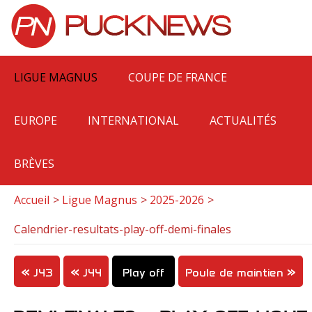
LIGUE MAGNUS
COUPE DE FRANCE
EUROPE
INTERNATIONAL
ACTUALITÉS
BRÈVES
Accueil
Ligue Magnus
2025-2026
Calendrier-resultats-play-off-demi-finales
J43
J44
Play off
Poule de maintien