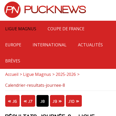
LIGUE MAGNUS
COUPE DE FRANCE
EUROPE
INTERNATIONAL
ACTUALITÉS
BRÈVES
Accueil
Ligue Magnus
2025-2026
Calendrier-resultats-journee-8
J6
J7
J8
J9
J10