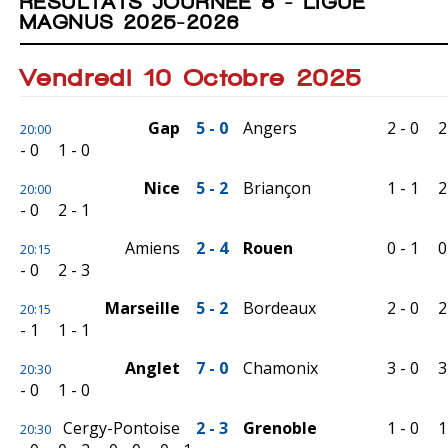
RÉSULTATS JOURNÉE 8 - LIGUE
MAGNUS 2025-2026
Vendredi 10 Octobre 2025
Gap
5 - 0
Angers
2 - 0
2
20:00
- 0
1 - 0
Nice
5 - 2
Briançon
1 - 1
2
20:00
- 0
2 - 1
Amiens
2 - 4
Rouen
0 - 1
0
20:15
- 0
2 - 3
Marseille
5 - 2
Bordeaux
2 - 0
2
20:15
- 1
1 - 1
Anglet
7 - 0
Chamonix
3 - 0
3
20:30
- 0
1 - 0
Cergy-Pontoise
2 - 3
Grenoble
1 - 0
1
20:30