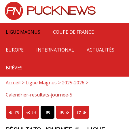
LIGUE MAGNUS
COUPE DE FRANCE
EUROPE
INTERNATIONAL
ACTUALITÉS
BRÈVES
Accueil
Ligue Magnus
2025-2026
Calendrier-resultats-journee-5
J3
J4
J5
J6
J7