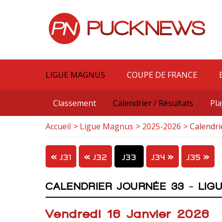
LIGUE MAGNUS
COUPE DE FRANCE
Classement
Calendrier / Résultats
Pla
Accueil
Ligue Magnus
2025-2026
Calendri
J31
J32
J33
J34
J35
CALENDRIER JOURNÉE 33 - LIG
Vendredi 16 Janvier 2026