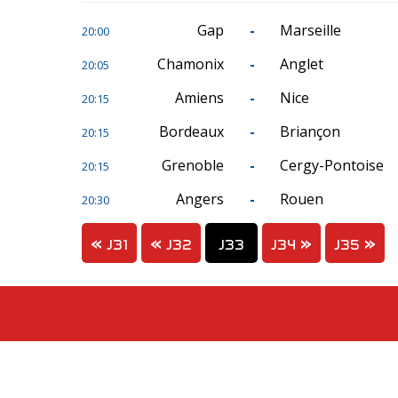
Gap
-
Marseille
20:00
Chamonix
-
Anglet
20:05
Amiens
-
Nice
20:15
Bordeaux
-
Briançon
20:15
Grenoble
-
Cergy-Pontoise
20:15
Angers
-
Rouen
20:30
J31
J32
J33
J34
J35